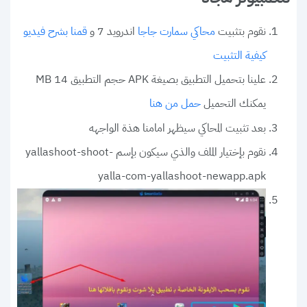
نقوم بتثبيت
اندرويد 7 و
محاكي سمارت جاجا
قمنا بشرح فيديو
كيفية التثبيت
علينا بتحميل التطبيق بصيغة APK حجم التطبيق 14 MB
يمكنك التحميل
حمل من هنا
بعد تثبيت المحاكي سيظهر امامنا هذة الواجهه
نقوم بإختيار الملف والذي سيكون بإسم yallashoot-shoot-
yalla-com-yallashoot-newapp.apk