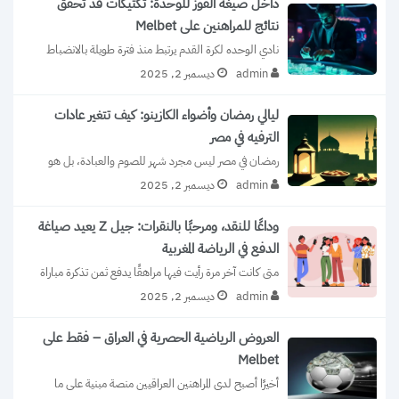
داخل صيغة الفوز للوحدة: تكتيكات قد تحقق
نتائج للمراهنين على Melbet
نادي الوحده لكرة القدم يرتبط منذ فترة طويلة بالانضباط 
والتحمل والتفاني في اللعب. يتميز...
admin
ديسمبر 2, 2025
ليالي رمضان وأضواء الكازينو: كيف تتغير عادات
الترفيه في مصر
رمضان في مصر ليس مجرد شهر للصوم والعبادة، بل هو 
أيضًا فترة مميزة تتغير...
admin
ديسمبر 2, 2025
وداعًا للنقد، ومرحبًا بالنقرات: جيل Z يعيد صياغة
الدفع في الرياضة المغربية
متى كانت آخر مرة رأيت فيها مراهقًا يدفع ثمن تذكرة مباراة 
نقدًا؟  ربما حدث...
admin
ديسمبر 2, 2025
العروض الرياضية الحصرية في العراق – فقط على
Melbet
أخيرًا أصبح لدى المراهنين العراقيين منصة مبنية على ما 