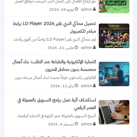
مع ارتفاع الاقبال على العمل الحر، أصبحت مواقع العمل 
من المنزل خيارًا جذابًا للكثيرين....
admin
يونيو 24, 2026
تحميل محاكي الدي بلاير LD Player 2026 برابط
مباشر للكمبيوتر
يُعد محاكي الدي بلاير (LD Player) واحدًا من أقوى وأخف 
برامج محاكاة نظام الأندرويد...
admin
مارس 11, 2026
التجارة الإلكترونية والطباعة عند الطلب: بناء أعمال
مخصصة بدون مخاطر المخزون
المقاولون يكتشفون طرقاً جديدة لبناء أعمال مربحة بدون 
الحاجة للاستثمار في المخزون التقليدي. هذا...
admin
يناير 11, 2026
استكشاف آلية عمل برامج التسويق بالعمولة في
العصر الرقمي
أصبح التسويق بالعمولة حجر الزاوية في التجارة الرقمية، 
حيث غيّر الطريقة التي تروّج بها...
admin
ديسمبر 4, 2025