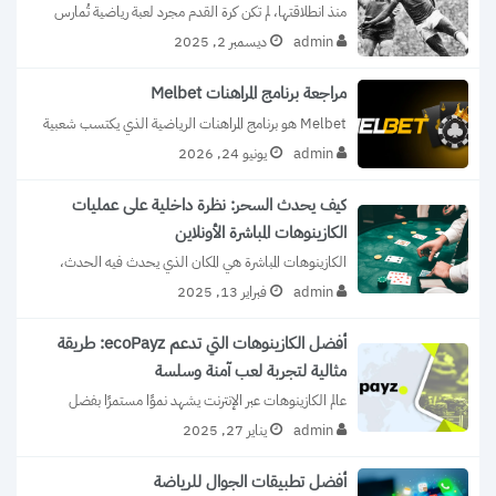
منذ انطلاقتها، لم تكن كرة القدم مجرد لعبة رياضية تُمارس 
على المستطيل الأخضر، بل...
admin
ديسمبر 2, 2025
مراجعة برنامج المراهنات Melbet
Melbet هو برنامج المراهنات الرياضية الذي يكتسب شعبية 
سريعة بين المراهنين على مستوى العالم،...
admin
يونيو 24, 2026
كيف يحدث السحر: نظرة داخلية على عمليات
الكازينوهات المباشرة الأونلاين
الكازينوهات المباشرة هي المكان الذي يحدث فيه الحدث، 
حيث تقدم لك الإثارة التي يوفرها...
admin
فبراير 13, 2025
أفضل الكازينوهات التي تدعم ecoPayz: طريقة
مثالية لتجربة لعب آمنة وسلسة
عالم الكازينوهات عبر الإنترنت يشهد نموًا مستمرًا بفضل 
الابتكارات التقنية التي تهدف إلى تحسين...
admin
يناير 27, 2025
أفضل تطبيقات الجوال للرياضة