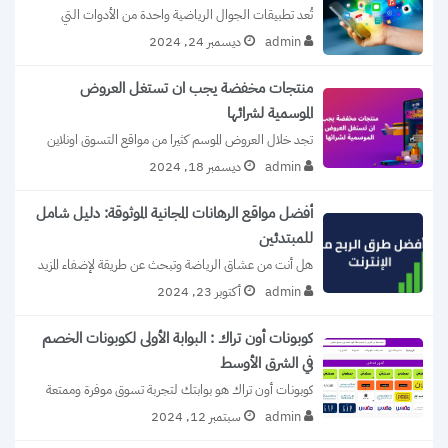
تُعد تطبيقات الجوال الرياضية واحدة من الأدوات التي 
أحدثت ثورة في طريقة تفاعلنا مع...
admin
ديسمبر 24, 2024
منتجات مخفضة يجب ان تستغل العروض
الموسمية لشرائها
تجد خلال العروض الموسم كثيرا من مواقع التسوق اونلاين 
والماركات توجهك لاكتشاف هذه الخصومات...
admin
ديسمبر 18, 2024
أفضل مواقع الرهانات المجانية الموثوقة: دليل شامل
للمبتدئين
هل أنت من عشاق الرياضة وتبحث عن طريقة لإضفاء المزيد 
من الإثارة على متابعتك...
admin
أكتوبر 23, 2024
كوبونات أون تراك : البوابة الأولى لكوبونات الخصم
في الشرق الأوسط
كوبونات أون تراك هو بوابتك لتجربة تسوق موفرة وممتعة 
بلا حدود، سواء كنت تبحث...
admin
سبتمبر 12, 2024