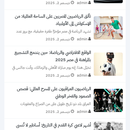
يريدونه بالفعل. العروض الرياضية الحصرية...
admin
ديسمبر 2, 2025
تألق الرياضيين المصريين على الساحة العالمية: من
الإسكواش إلى الأولمبياد
تشهد الرياضة في مصر مؤخرًا طفرة حقيقية، مع بروز عدد 
متزايد من المواهب الشابة...
admin
ديسمبر 2, 2025
الواقع الافتراضي والرياضة: حين يندمج التشجيع
بالمراهنة في مصر 2025
تخيّل هذا: إنه يوم مباراة الأهلي والزمالك، وأنت جالس في 
شرفة منزلك بالقاهرة، ترتدي...
admin
ديسمبر 2, 2025
الرياضيون العراقيون على المسرح العالمي: قصص
الصمود والفخر الوطني
العراق بلد ذو تاريخ طويل عانى من الصراع والعقوبات 
والعزلة مرات عديدة. ومع ذلك،...
admin
ديسمبر 2, 2025
أشهر لاعبي كرة القدم في التاريخ: أساطير لا تُنسى