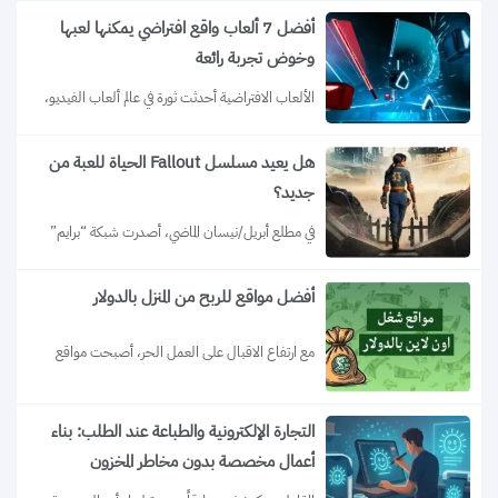
أفضل 7 ألعاب واقع افتراضي يمكنها لعبها
وخوض تجربة رائعة
الألعاب الافتراضية أحدثت ثورة في عالم ألعاب الفيديو، 
حيث أضافت عنصرًا جديدًا من التفاعل...
هل يعيد مسلسل Fallout الحياة للعبة من
جديد؟
في مطلع أبريل/نيسان الماضي، أصدرت شبكة “برايم” 
التابعة لأمازون أحدث إنتاجاتها، وهو مسلسل مبني...
أفضل مواقع للربح من المنزل بالدولار
مع ارتفاع الاقبال على العمل الحر، أصبحت مواقع 
العمل من المنزل خيارًا جذابًا للكثيرين....
التجارة الإلكترونية والطباعة عند الطلب: بناء
أعمال مخصصة بدون مخاطر المخزون