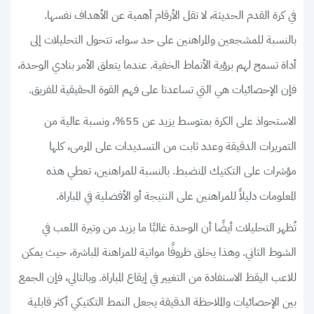
في كرة القدم الحديثة، لا تقل الأرقام أهمية عن الأهداف نفسها.
بالنسبة للمشجعين والمراهنين على حد سواء، تتحول التحليلات إلى
أداة تسمح لهم برؤية الأنماط الخفية. عندما يتعلق الأمر بنادي الوحدة،
فإن الإحصائيات هي التي تساعدنا على فهم القوة الحقيقية للفريق.
الاستحواذ على الكرة بمتوسط يزيد عن 55%، ونسبة عالية من
التمريرات الدقيقة وعدد ثابت من التسديدات على المرمى، كلها
مؤشرات على التكتيك المنضبط. بالنسبة للمراهنين، تعطي هذه
المعلومات دليلاً للمراهنين على النتيجة أو الأفضلية في المباراة.
تُظهر التحليلات أيضًا أن الوحدة غالبًا ما يزيد من وتيرة اللعب في
الشوط الثاني. وهذا يخلق ظروفًا مواتية للمراهنة المباشرة، حيث يمكن
للاعب اليقظ الاستفادة من التغيير في إيقاع المباراة. وبالتالي، فإن الجمع
بين الإحصائيات والملاحظة الدقيقة يجعل النمط التكتيكي أكثر قابلية