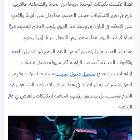
لطالما عكست تكتيكات الوحدة مزيجًا من الخبرة والشجاعة. فالفريق
بارع في تغيير التشكيلات حسب الخصم، مما يدل على المرونة والقدرة
على التحكم في المباراة. في وسط هذا النهج، يلعب الدفاع المنضبط دورًا
مهمًا في هذا النهج، مما يسمح لهم بالتحول سريعًا إلى الهجوم.
هنا يجد العديد من المراهنين أنه من الملائم الجمع بين تحليل اللعبة
والأدوات الحديثة. أصبحت المراهنة أكثر سهولة بفضل منصات
المراهنات حيث يفتح
مساحة للتنبؤات وفهم
تسجيل دخول ميلبيت
أعمق للاستراتيجية الرياضية. في هذا الشكل، لا يشاهد المشجعون كرة
القدم فحسب، بل يوسعون رؤيتهم الخاصة للتكتيكات والفرص في عالم
الرياضة.