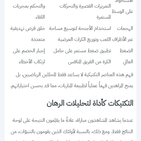
الاستحواذ
التمريرات القصيرة والتحركات
والتحكم بمجريات
على الوسط
المستمرة
اللقاء
الهجمات
استخدام الأجنحة لتوسيع مساحة
خلق فرص تهديفية
عبر الأطراف
اللعب وتوزيع الكرات العرضية
متعددة
الضغط
تطبيق ضغط مستمر على حامل
إجبار الخصم على
العالي
الكرة من الفريق المنافس
ارتكاب الأخطاء
فهم هذه العناصر التكتيكية لا يساعد فقط المحللين الرياضيين، بل
يمنح المراهنين فهماً عملياً لطبيعة المباريات، مما قد يحسن اختياراتهم.
التكتيكات كأداة لتحليلات الرهان
عندما يشاهد المشاهدون مباراة، عادةً ما يقيّمون النتيجة على لوحة
النتائج فقط. ومع ذلك، بالنسبة لأولئك الذين يقومون بالتنبؤات، من