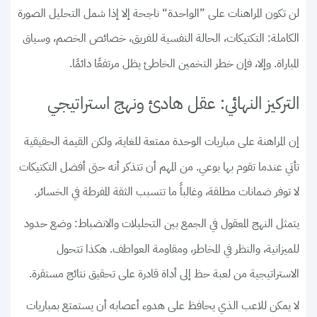
لن تكون المراهنات على ”الواحدة“ ناجحة إلا إذا شمل التحليل الصورة
الكاملة: التكتيكات، الحالة النفسية للفريق، خصائص الخصم، وسياق
المباراة. وإلا، فإن خطر التخمين الخاطئ يظل مرتفعًا دائمًا.
التركيز النهائي: عقل هادئ ونهج استراتيجي
إن المراهنة على مباريات الوحدة ممتعة للغاية، ولكن القيمة الحقيقية
تأتي عندما تقوم بها بوعي. من المهم أن تتذكر أنه حتى أفضل التكتيكات
لا توفر ضمانات مطلقة، وغالباً ما تتسبب الثقة المفرطة في الخسائر.
يتمثل النهج المعقول في الجمع بين التحليلات والانضباط: وضع حدود
للميزانية، والنظر في المخاطر، ومقاومة العواطف. هكذا تتحول
الاستراتيجية من لعبة حظ إلى أداة قادرة على تحقيق نتائج مستقرة.
لا يمكن للاعب الذي يحافظ على هدوء أعصابه أن يستمتع بمباريات