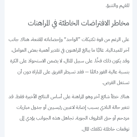
للفهم والتنبؤ.
مخاطر الافتراضات الخاطئة في المراهنات
على الرغم من قوة تكتيكات ”الواحد“ وإحصاءاته المقنعة، هناك جانب
آخر للميدالية. غالبًا ما يبالغ المراهنون في تقدير أهمية بعض العوامل،
وقد يكون ذلك فخًا. على سبيل المثال، لا يضمن الاستحواذ على الكرة
بنسبة عالية الفوز دائمًا — فقد تسيطر الفريق على المباراة دون أن
تستغل الفرص.
هناك خطأ شائع آخر وهو المراهنة على أساس النتائج الأخيرة فقط. قد
تتغير حالة النادي بسبب إصابة لاعبين رئيسيين أو جدول مباريات
مزدحم أو حتى الظروف الجوية. تجاهل هذه الجوانب يؤدي إلى
توقعات خاطئة تكلفك المال.