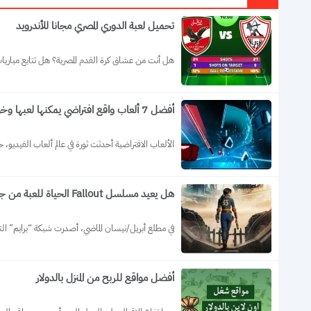
تحميل لعبة الدوري المصري مجانا للأندرويد
هل أنت من عشاق كرة القدم المصرية؟ هل تتابع مباريات 
أفضل 7 ألعاب واقع افتراضي يمكنها لعبها وخوض تجربة رائعة
الألعاب الافتراضية أحدثت ثورة في عالم ألعاب الفيديو،
هل يعيد مسلسل Fallout الحياة للعبة من جديد؟
في مطلع أبريل/نيسان الماضي، أصدرت شبكة “برايم” الت
أفضل مواقع للربح من المنزل بالدولار