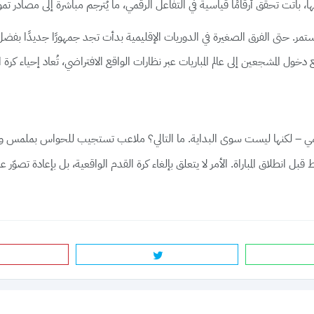
ها، باتت تحقّق أرقامًا قياسية في التفاعل الرقمي، ما يُترجم مباشرة إلى مصادر ت
ر. حتى الفرق الصغيرة في الدوريات الإقليمية بدأت تجد جمهورًا جديدًا بفضل
 دخول المشجعين إلى عالم المباريات عبر نظارات الواقع الافتراضي، تُعاد إحياء كرة
أنها مشهد من الخيال العلمي – لكنها ليست سوى البداية. ما التالي؟ ملاعب تستجيب لل
ل انطلاق المباراة. الأمر لا يتعلق بإلغاء كرة القدم الواقعية، بل بإعادة تص