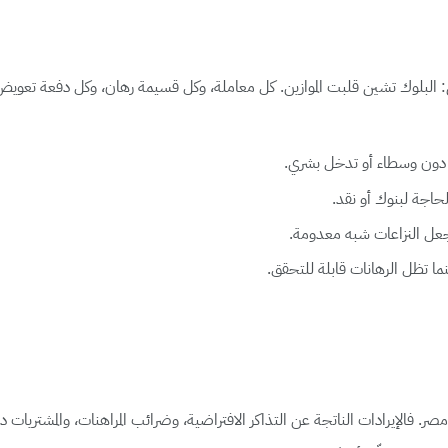
ن المصريين في عام 2025 ينامون مطمئنين: البلوك تشين قلبت الموازين. كل معاملة، وكل قسيمة رهان، وكل
راة، دون وسطاء أو تدخل بشري.
حاجة لبنوك أو نقد.
جعل النزاعات شبه معدومة.
ما تظل الرهانات قابلة للتحقق.
صر. فالإيرادات الناتجة عن التذاكر الافتراضية، وضرائب المراهنات، والمشتريات