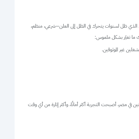
نحت مصر الضوء الأخضر للمراهنات الرياضية عبر الإنترنت في أواخر عام 2024. فجأة، خرج المشهد الذي ظل لسنوات يتحرك في الظل إلى العلن—شرعي، منظم،
غلين غير الموثوقين.
نين في مصر، أصبحت التجربة أكثر أمانًا، وأكثر إثارة من أي وقت