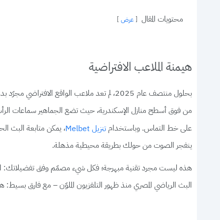
محتويات المقال
عرض
هيمنة الملاعب الافتراضية
بحلول منتصف عام 2025، لم تعد ملاعب الواقع ال
من فوق أسطح منازل الإسكندرية، حيث تضع الجماهير سماعات الرأس
على خط التماس. وباستخدام
، يمكن متابعة البث الح
تنزيل Melbet
ينفجر الصوت من حولك بطريقة محيطية مذهلة.
هذه ليست مجرد تقنية مبهرجة؛ فكل شيء مصمّم وفق تفضيلاتك: اللغة، 
البث الرياضي المصري منذ ظهور التلفزيون الملوّن – مع فارق بسيط: