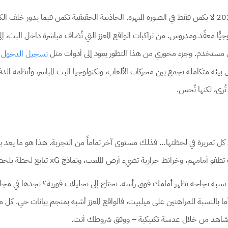
لنكن صريحين: إن سحر التجربة الرياضية الافتراضية في مصر عام 2025 لا يكمن فقط في الصورة المبهرة. الجاذبية
ًّا معقّد ومدروس. من تراكبات الواقع المعزز التي تُضاف مباشرة داخل البث، إ
ستخدم. وجزء محوري من هذا التطور يعود إلى أدوات مثل
تسجيل الدخول Melbet
يئة متكاملة تجمع بين محركات الألعاب، وتكنولوجيا البث المباشر، وأنظمة الدف
ُرى، لكنها تُحس.
 تمريرة في لحظتها… فذلك مستوى آخر تماماً من التجربة. هذا هو ما يعد به الو
رية تضيء أرض الملعب، ونماذج xG تتابع لحظة بلحظة فرص التسجيل المحتملة.
 نسبة نجاحه تظهر أمامك فوق رأسه. تحتاج إلى تحليلات فورية؟ تجدها في مجال
ما بالنسبة للم
راهنين على ميلبيت، فالواقع الم
عزز أشبه بمنجم بيانات حي. كل معل
ين تُشاهد من خلال عدسة تكتيكية – ووفق شروطك أنت.