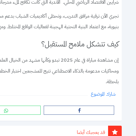
شرايين الاقتصاد الرياضي المحلي. الأندية التي كانت تكافح لملء مدرجات
تجري الآن ترقية مرافق التدريب، وتحظى أكاديميات الشباب بدعم مستم
بنيوية، مع اعتماد البنية التحتية الهجينة لفعاليات الواقع المختلط. ومع
كيف تتشكل ملامح المستقبل؟
إن مشاهدة مباراة في عام 2025 تبدو وك
ومحاكيات مدعومة بالذكاء الاصطناعي تتيح للمشجعين اختبار الخطط قب
بلحظة.
شارك الموضوع
قد يعجبك أيضا