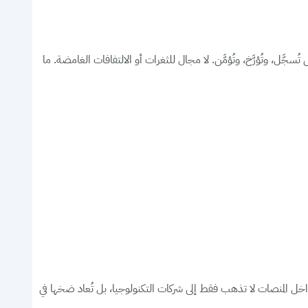
 دفعة تعويض تُسجَّل، وتُؤرَّخ، وتُؤمَّن. لا مجال للثغرات أو الالتفافات الغامضة. ما
 داخل المنصات لا تذهب فقط إلى شركات التكنولوجيا، بل تُعاد ضخها في