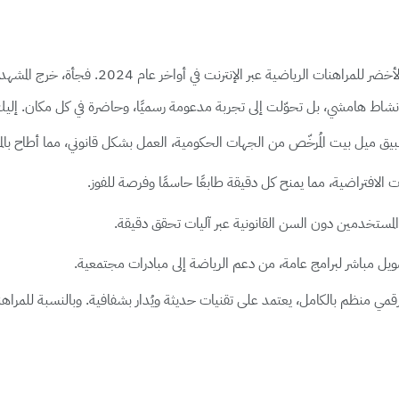
في خطوة غيّرت قواعد اللعبة بين ليلة وضحاها، م
يق ميل بيت المُرخّص من الجهات الحكومية، العمل بشكل قانوني، مما أطاح بالمش
يات الافتراضية، مما يمنح كل دقيقة طابعًا حاسمًا وفرصة للفوز.
مستخدمين دون السن القانونية عبر آليات تحقق دقيقة.
 مباشر لبرامج عامة، من دعم الرياضة إلى مبادرات مجتمعية.
ام رقمي منظم بالكامل، يعتمد على تقنيات حديثة ويُدار بشفافية. وبالنسبة للمراه