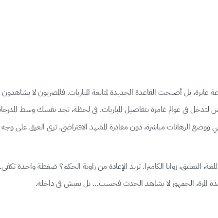
افتراضي مجرّد بدعة عابرة، بل أصبحت القاعدة الجديدة لمتابعة المباريات. فالمصريون لا
 لتدخل في عوالم غامرة بتفاصيل المباريات. في لحظة، تجد نفسك وسط المد
ي ووضع الرهانات مباشرة، دون مغادرة المشهد الافتراضي. ترى العرق على وجه ا
التعليق، زوايا الكاميرا. تريد الإعادة من زاوية الحكم؟ ضغطة واحدة تكفي. 
 هذه المرة، الجمهور لا يشاهد الحدث فحسب… بل يعيش في داخله.