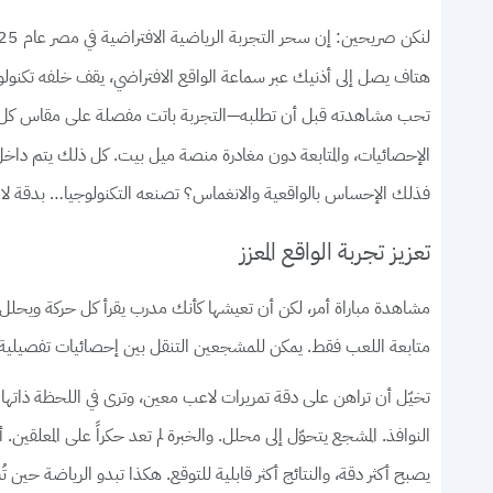
هتاف يصل إلى أذنيك عبر سماعة الواقع الافتراضي، يقف خلفه تكنولوجي
تحب مشاهدته قبل أن تطلبه—التجربة باتت مفصلة على مقاس كل م
الإحصائيات، والمتابعة دون مغادرة منصة ميل بيت. كل ذلك يتم داخل ب
فذلك الإحساس بالواقعية والانغماس؟ تصنعه التكنولوجيا… بدقة لا ت
تعزيز تجربة الواقع المعزز
مشاهدة مباراة أمر، لكن أن تعيشها كأنك مدرب يقرأ كل حركة ويحلل كل
متابعة اللعب فقط. يمكن للمشجعين التنقل بين إحصائيات تفصيلية تطفو أمامهم، وخرائط حرا
تخيّل أن تراهن على دقة تمريرات لاعب معين، وترى في اللحظة ذاتها
النوافذ. المشجع يتحوّل إلى محلل. والخبرة لم تعد حكراً على المعلقين. أ
يصبح أكثر دقة، والنتائج أكثر قابلية للتوقع. هكذا تبدو الرياضة ح