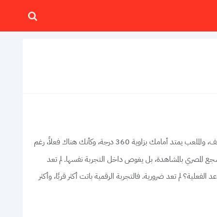
تخيّل هذا: إنه يوم مباراة الأهلي والزمالك، وأنت جالس في شرفة منزلك بالقاهرة، ترتدي سماعة واقع افتراضي تغمرك بالكامل. من حولك جمهور يهتف، والملعب يمتد أمامك بزاوية 360 درجة، وكأنك هناك فعلاً، رغم
حقيقي، وترى وميض التوقعات والإحصائيات يحيط بك. مرحبًا بك في 2025، حيث لا يكتفي المشجع المصري بالمشاهدة، بل يغوص داخل التجربة نفسها. لم تعد
 الفعلية؟ لم تعد ضرورية. فالتجربة الرقمية باتت أكثر قربًا، وأكثر